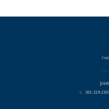
Copy
[16
031-219-230