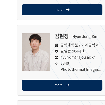
more
김현정
Hyun Jung Kim
공학대학원 / 기계공학과
팔달관 904-1호
hyunkim@ajou.ac.kr
2340
Photothermal Imaging, Thermal Property Measurement, Heat Transfer, Visualization of Heat and Mass Transfer
more