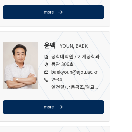
more
윤백
YOUN, BAEK
공학대학원 / 기계공학과
동관 306호
baekyoun@ajou.ac.kr
2934
열전달/냉동공조/열교환기
more